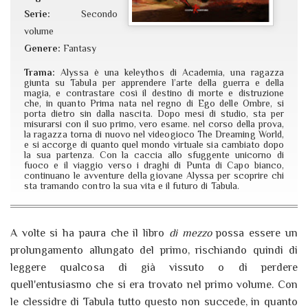
Serie:
Secondo
volume
Genere:
Fantasy
Trama:
Alyssa è una keleythos di Academia, una ragazza
giunta su Tabula per apprendere l’arte della guerra e della
magia, e contrastare così il destino di morte e distruzione
che, in quanto Prima nata nel regno di Ego delle Ombre, si
porta dietro sin dalla nascita. Dopo mesi di studio, sta per
misurarsi con il suo primo, vero esame. nel corso della prova,
la ragazza torna di nuovo nel videogioco The Dreaming World,
e si accorge di quanto quel mondo virtuale sia cambiato dopo
la sua partenza. Con la caccia allo sfuggente unicorno di
fuoco e il viaggio verso i draghi di Punta di Capo bianco,
continuano le avventure della giovane Alyssa per scoprire chi
sta tramando contro la sua vita e il futuro di Tabula.
A volte si ha paura che il libro
di mezzo
possa essere un
prolungamento allungato del primo, rischiando quindi di
leggere qualcosa di già vissuto o di perdere
quell'entusiasmo che si era trovato nel primo volume. Con
le clessidre di Tabula tutto questo non succede, in quanto