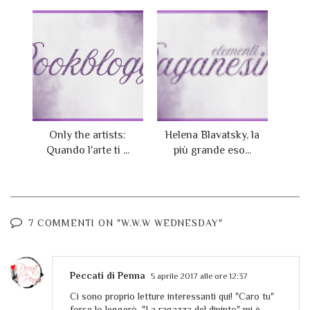
Only the artists:
Helena Blavatsky, la
Quando l'arte ti ...
più grande eso...
7 COMMENTI ON "W.W.W WEDNESDAY"
Peccati di Penna
5 aprile 2017 alle ore 12:37
Ci sono proprio letture interessanti qui! "Caro tu"
forse lo leggerò. "La ragazza del dipinto" mi è