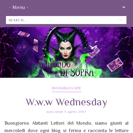
BOOKBLOGGER
W.w.w Wednesday
mercoledì 5 aprile 2017
Buongiorno Abitanti Lettori del Mondo, siamo giunti al
mercoledì dove ogni blog si ferma e racconta le letture