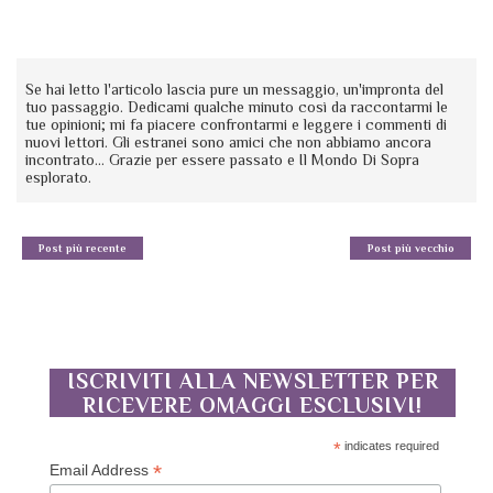
Se hai letto l'articolo lascia pure un messaggio, un'impronta del
tuo passaggio. Dedicami qualche minuto così da raccontarmi le
tue opinioni; mi fa piacere confrontarmi e leggere i commenti di
nuovi lettori. Gli estranei sono amici che non abbiamo ancora
incontrato... Grazie per essere passato e Il Mondo Di Sopra
esplorato.
Post più recente
Post più vecchio
ISCRIVITI ALLA NEWSLETTER PER
RICEVERE OMAGGI ESCLUSIVI!
*
indicates required
*
Email Address