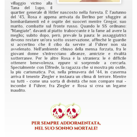
villaggio vicino alla
Tana del Lupo, il
quartier generale di Hitler nascosto nella foresta. È l'autunno
del '43, Rosa è appena arrivata da Berlino per sfuggire ai
bombardamenti ed è ospite dei suoceri mentre Gregor, suo
marito, combatte sul fronte russo. Quando le SS ordinano:
"Mangiate", davanti al piatto traboccante è la fame ad avere la
meglio; subito dopo, però, prevale la paura: le assaggiatrici
devono restare un'ora sotto osservazione, affinché le guardie
si accertino che il cibo da servire al Führer non sia
avvelenato. Nell'ambiente chiuso della mensa forzata, fra le
giovani donne s'intrecciano alleanze, amicizie e rivalità
sotterranee. Per le altre Rosa è la straniera: le è difficile
ottenere benevolenza, eppure si sorprende a cercarla.
Specialmente con Elfriede, la ragazza che si mostra più ostile,
la più carismatica. Poi, nella primavera del '44, in caserma
arriva il tenente Ziegler e instaura un clima di terrore. Mentre
su tutti - come una sorta di divinità che non compare mai -
incombe il Führer, fra Ziegler e Rosa si crea un legame
inaudito.