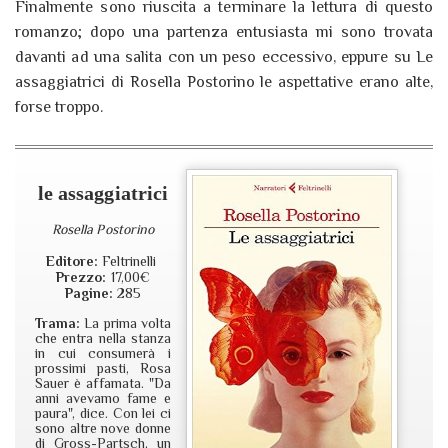
Finalmente sono riuscita a terminare la lettura di questo
romanzo; dopo una partenza entusiasta mi sono trovata
davanti ad una salita con un peso eccessivo, eppure su Le
assaggiatrici di Rosella Postorino le aspettative erano alte,
forse troppo.
le assaggiatrici
Rosella Postorino
Editore:
Feltrinelli
Prezzo:
17,00€
Pagine:
285
Trama:
La prima volta
che entra nella stanza
in cui consumerà i
prossimi pasti, Rosa
Sauer è affamata. "Da
anni avevamo fame e
paura", dice. Con lei ci
sono altre nove donne
di Gross-Partsch, un