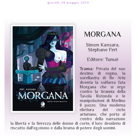
giovedì 28 maggio 2020
MORGANA
Simon Kansara,
Stephane Fert
Editore: Tunuè
Trama:
Privata del suo
destino di regina, la
sorellastra di Re Artù
diventa la sulfurea fata
Morgana che si erge
contro la tirannia della
Tavola Rotonda e le
manipolazioni di Merlino
il pazzo. Una moderna
rilettura del ciclo
arturiano, che porta al
centro della narrazione
la libertà e la fierezza delle donne di corte, il loro desiderio di
riscatto dall'egoismo e dalla brama di potere degli uomini.